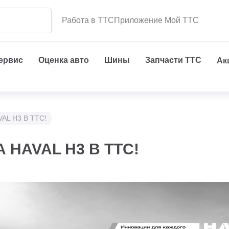
Работа в ТТС
Приложение Мой ТТС
сервис
Оценка авто
Шины
Запчасти ТТС
Ак
AL H3 В ТТС!
 HAVAL H3 В ТТС!