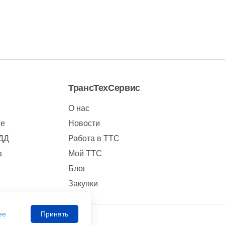
ТрансТехСервис
О нас
ие
Новости
БДД
Работа в ТТС
а
Мой ТТС
Блог
Закупки
ее
Принять