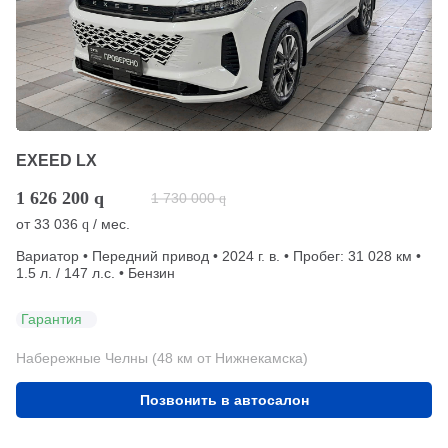
EXEED LX
1 626 200
q
1 730 000
q
от
33 036
/ мес.
q
Вариатор • Передний привод • 2024 г. в. • Пробег: 31 028 км •
1.5 л. / 147 л.с. • Бензин
Гарантия
Набережные Челны (48 км от Нижнекамска)
Позвонить в автосалон