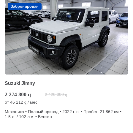
Забронирован
Suzuki Jimny
2 274 800
q
2 420 000
q
от
46 212
/ мес.
q
Механика • Полный привод • 2022 г. в. • Пробег: 21 862 км •
1.5 л. / 102 л.с. • Бензин