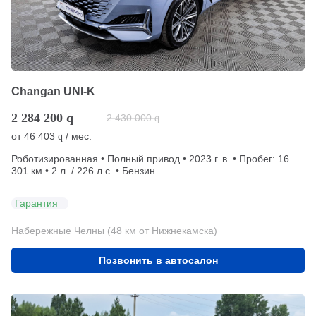
Changan UNI-K
2 284 200
q
2 430 000
q
от
46 403
/ мес.
q
Роботизированная • Полный привод • 2023 г. в. • Пробег: 16
301 км • 2 л. / 226 л.с. • Бензин
Гарантия
Набережные Челны (48 км от Нижнекамска)
Позвонить в автосалон