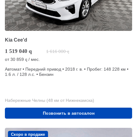
Kia Cee'd
1 519 040
q
1 616 000
q
от
30 859
/ мес.
q
Автомат • Передний привод • 2018 г. в. • Пробег: 148 228 км •
1.6 л. / 128 л.с. • Бензин
Набережные Челны (48 км от Нижнекамска)
Позвонить в автосалон
Скоро в продаже