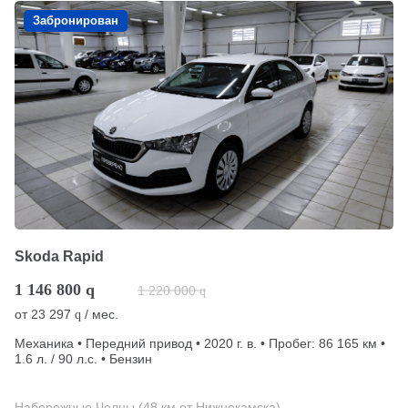
Забронирован
Skoda Rapid
1 146 800
q
1 220 000
q
от
23 297
/ мес.
q
Механика • Передний привод • 2020 г. в. • Пробег: 86 165 км •
1.6 л. / 90 л.с. • Бензин
Набережные Челны (48 км от Нижнекамска)