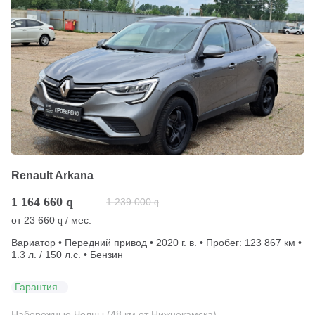
Renault Arkana
1 164 660
q
1 239 000
q
от
23 660
/ мес.
q
Вариатор • Передний привод • 2020 г. в. • Пробег: 123 867 км •
1.3 л. / 150 л.с. • Бензин
Гарантия
Набережные Челны (48 км от Нижнекамска)