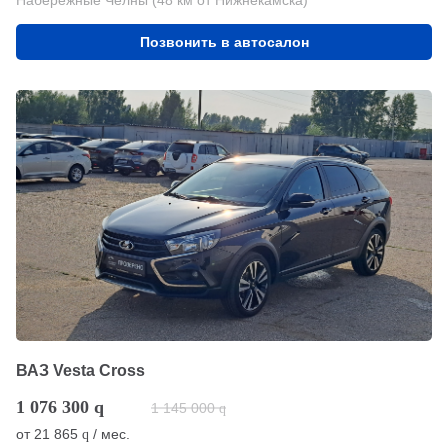
Позвонить в автосалон
ВАЗ Vesta Cross
1 076 300
q
1 145 000
q
от
21 865
/ мес.
q