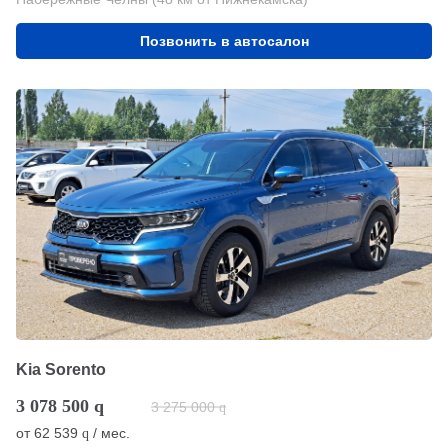
Позвонить в автосалон
Kia Sorento
3 078 500
q
3 275 000
q
от
62 539
/ мес.
q