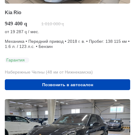
Kia Rio
949 400
q
1 010 000
q
от
19 287
/ мес.
q
Механика • Передний привод • 2018 г. в. • Пробег: 138 115 км •
1.6 л. / 123 л.с. • Бензин
Гарантия
Набережные Челны (48 км от Нижнекамска)
Позвонить в автосалон