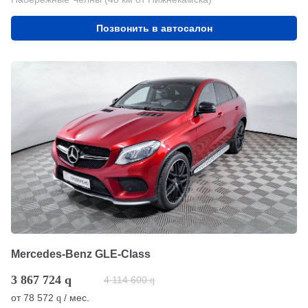
Позвонить в автосалон
Mercedes-Benz GLE-Class
3 867 724
q
4 114 600
q
от
78 572
/ мес.
q