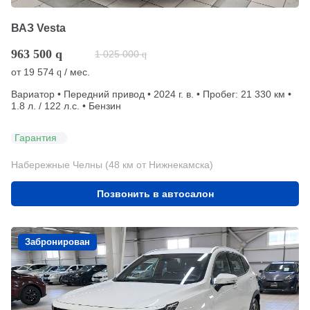
ВАЗ Vesta
963 500
q
1 025 000
q
от
19 574
/ мес.
q
Вариатор • Передний привод • 2024 г. в. • Пробег: 21 330 км •
1.8 л. / 122 л.с. • Бензин
Гарантия
Набережные Челны (48 км от Нижнекамска)
Позвонить в автосалон
Забронирован