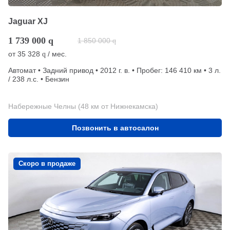
Jaguar XJ
1 739 000
q
1 850 000
q
от
35 328
/ мес.
q
Автомат • Задний привод • 2012 г. в. • Пробег: 146 410 км • 3 л.
/ 238 л.с. • Бензин
Набережные Челны (48 км от Нижнекамска)
Позвонить в автосалон
Скоро в продаже