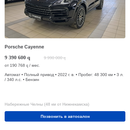
Porsche Cayenne
9 390 600
q
9 990 000
q
от
190 768
/ мес.
q
Автомат • Полный привод • 2022 г. в. • Пробег: 48 300 км • 3 л.
/ 340 л.с. • Бензин
Набережные Челны (48 км от Нижнекамска)
Позвонить в автосалон