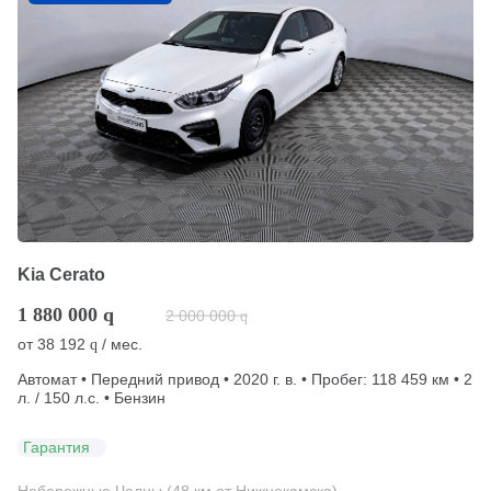
Kia Cerato
1 880 000
q
2 000 000
q
от
38 192
/ мес.
q
Автомат • Передний привод • 2020 г. в. • Пробег: 118 459 км • 2
л. / 150 л.с. • Бензин
Гарантия
Набережные Челны (48 км от Нижнекамска)