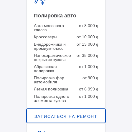
Полировка авто
Авто массового
от 8 000
q
класса
Кроссоверы
от 10 000
q
Внедорожники и
от 13 000
q
премиум-класс
Нанокерамическое
от 35 000
q
покрытие кузова
Абразивная
от 1 000
q
полировка
Полировка фар
от 900
q
автомобиля
Легкая полировка
от 6 999
q
Полировка одного
от 1 000
q
элемента кузова
ЗАПИСАТЬСЯ НА РЕМОНТ