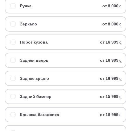
Ручка
от
8 000
q
Зеркало
от
8 000
q
Порог кузова
от
16 999
q
Задняя дверь
от
16 999
q
Заднее крыло
от
16 999
q
Задний бампер
от
15 999
q
Крышка багажника
от
16 999
q