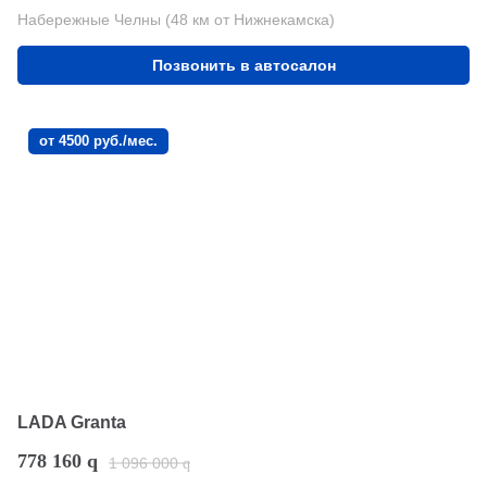
Набережные Челны (48 км от Нижнекамска)
Позвонить в автосалон
от 4500 руб./мес.
LADA Granta
778 160
q
1 096 000
q