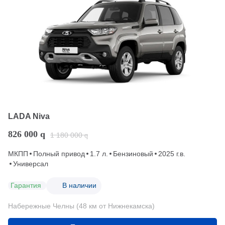
LADA Niva
826 000
q
1 180 000
q
МКПП
Полный привод
1.7 л.
Бензиновый
2025 г.в.
Универсал
Гарантия
В наличии
Набережные Челны (48 км от Нижнекамска)