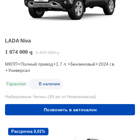
LADA Niva
1 074 000
q
1 432 000
q
МКПП
Полный привод
1.7 л.
Бензиновый
2024 г.в.
Универсал
Гарантия
В наличии
Набережные Челны (48 км от Нижнекамска)
Позвонить в автосалон
Рассрочка 0,01%