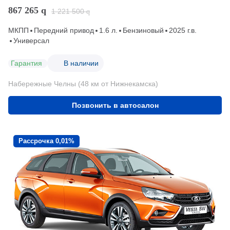
867 265
q
1 221 500
q
МКПП
Передний привод
1.6 л.
Бензиновый
2025 г.в.
Универсал
Гарантия
В наличии
Набережные Челны (48 км от Нижнекамска)
Позвонить в автосалон
Рассрочка 0,01%