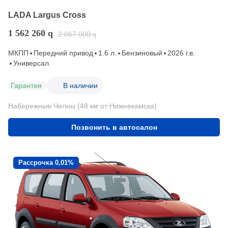
LADA Largus Cross
1 562 260
q
2 067 000
q
МКПП
Передний привод
1.6 л.
Бензиновый
2026 г.в.
Универсал
Гарантия
В наличии
Набережные Челны (48 км от Нижнекамска)
Позвонить в автосалон
Рассрочка 0,01%