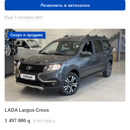
Позвонить в автосалон
Еще 3 похожих авто
Скоро в продаже
LADA Largus Cross
1 497 000
q
2 067 000
q