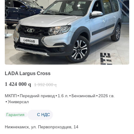
LADA Largus Cross
1 424 000
q
1 992 000
q
МКПП
Передний привод
1.6 л.
Бензиновый
2026 г.в.
Универсал
Гарантия
С НДС
Нижнекамск, ул. Первопроходцев, 14