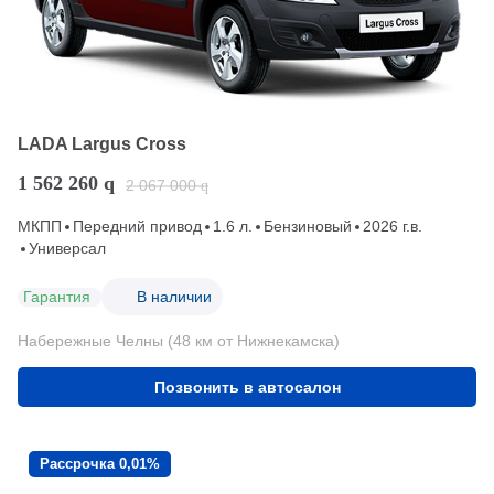
LADA Largus Cross
1 562 260
q
2 067 000
q
МКПП
Передний привод
1.6 л.
Бензиновый
2026 г.в.
Универсал
Гарантия
В наличии
Набережные Челны (48 км от Нижнекамска)
Позвонить в автосалон
Рассрочка 0,01%