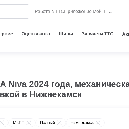
Работа в ТТС
Приложение Мой ТТС
сервис
Оценка авто
Шины
Запчасти ТТС
Ак
Niva 2024 года, механическа
авкой в Нижнекамск
МКПП
Полный
Нижнекамск