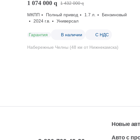
1 074 000
q
1 432 000
q
МКПП
Полный привод
1.7 л.
Бензиновый
2024 г.в.
Универсал
Гарантия
В наличии
С НДС
Набережные Челны (48 км от Нижнекамска)
Новые ав
Авто с пр