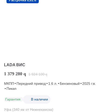
Рассрочка 0,01%
LADA ВИС
1 379 280
q
1 924 100
q
МКПП
Передний привод
1.6 л.
Бензиновый
2025 г.в.
Пикап
Гарантия
В наличии
Уфа (340 км от Нижнекамска)