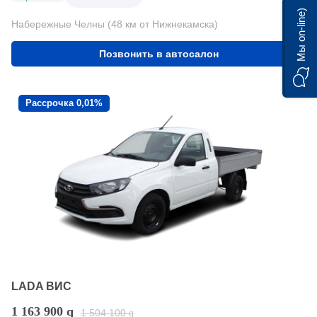
Мы on-line)
Набережные Челны (48 км от Нижнекамска)
Позвонить в автосалон
Рассрочка 0,01%
LADA ВИС
1 163 900
q
1 504 100
q