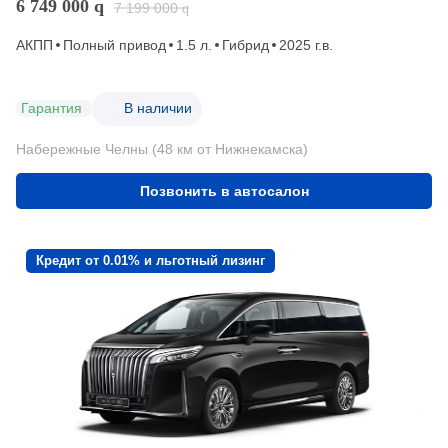
6 749 000
q
7 199 000
q
АКПП
Полный привод
1.5 л.
Гибрид
2025 г.в.
Гарантия
В наличии
Набережные Челны (48 км от Нижнекамска)
Позвонить в автосалон
Кредит от 0.01% и льготный лизинг