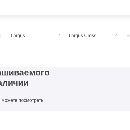
1
Largus
2
Largus Cross
4
В
рашиваемого
аличии
ы можете посмотреть