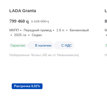
LADA Granta
799 460
q
8
1 126 000
q
МКПП
Передний привод
1.6 л.
Бензиновый
2025 г.в.
Седан
Гарантия
В наличии
С НДС
Набережные Челны (48 км от Нижнекамска)
Н
Рассрочка 0,01%