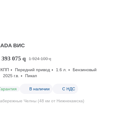
LADA ВИС
 393 075
q
1 924 100
q
МКПП
Передний привод
1.6 л.
Бензиновый
2025 г.в.
Пикап
Гарантия
В наличии
С НДС
абережные Челны (48 км от Нижнекамска)