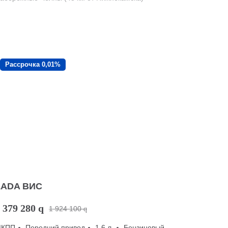
Рассрочка 0,01%
LADA ВИС
 379 280
q
1 924 100
q
МКПП
Передний привод
1.6 л.
Бензиновый