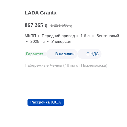
LADA Granta
867 265
q
1 221 500
q
МКПП
Передний привод
1.6 л.
Бензиновый
2025 г.в.
Универсал
Гарантия
В наличии
С НДС
Набережные Челны (48 км от Нижнекамска)
Рассрочка 0,01%