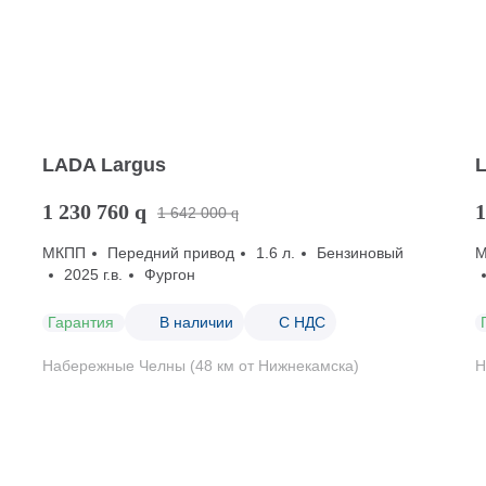
LADA Largus
1 230 760
q
1
1 642 000
q
МКПП
Передний привод
1.6 л.
Бензиновый
2025 г.в.
Фургон
Гарантия
В наличии
С НДС
Набережные Челны (48 км от Нижнекамска)
Н