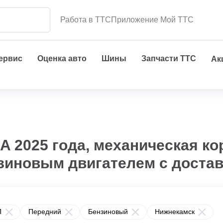
Работа в ТТС
Приложение Мой ТТС
сервис
Оценка авто
Шины
Запчасти ТТС
Ак
 2025 года, механическая ко
нзиновым двигателем с доста
П
Передний
Бензиновый
Нижнекамск