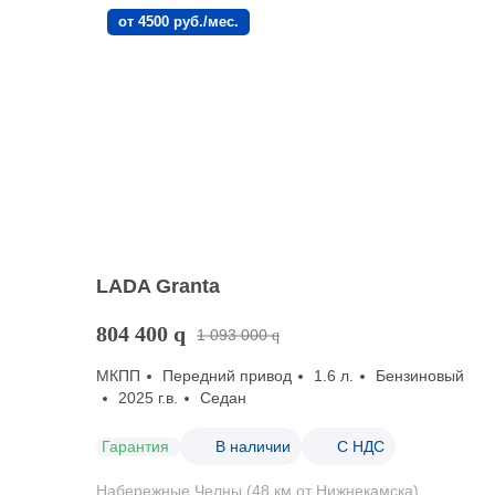
от 4500 руб./мес.
LADA Granta
804 400
q
1 093 000
q
МКПП
Передний привод
1.6 л.
Бензиновый
2025 г.в.
Седан
Гарантия
В наличии
С НДС
Набережные Челны (48 км от Нижнекамска)