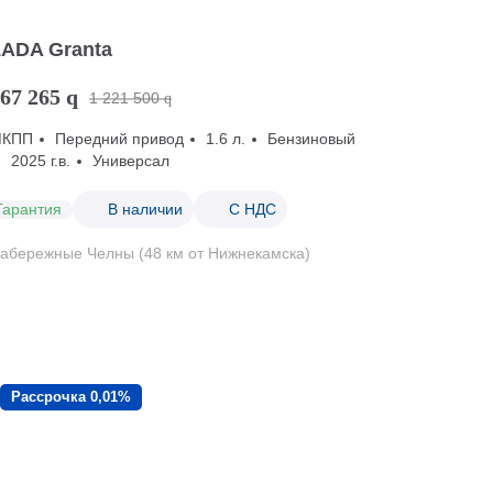
LADA Granta
67 265
q
1 221 500
q
МКПП
Передний привод
1.6 л.
Бензиновый
2025 г.в.
Универсал
Гарантия
В наличии
С НДС
абережные Челны (48 км от Нижнекамска)
Рассрочка 0,01%