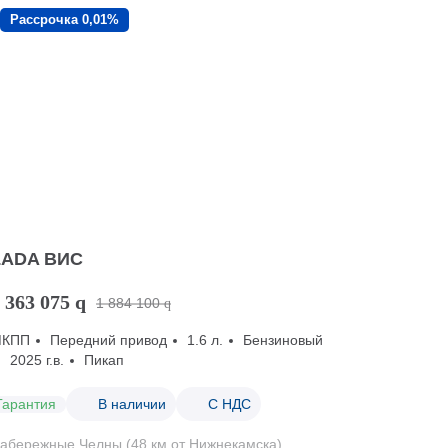
Рассрочка 0,01%
LADA ВИС
 363 075
q
1 884 100
q
МКПП
Передний привод
1.6 л.
Бензиновый
2025 г.в.
Пикап
Гарантия
В наличии
С НДС
абережные Челны (48 км от Нижнекамска)