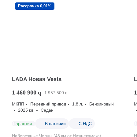
Рассрочка 0,01%
LADA Новая Vesta
1 460 900
q
1
1 957 500
q
МКПП
Передний привод
1.8 л.
Бензиновый
2025 г.в.
Седан
Гарантия
В наличии
С НДС
Набережные Челны (48 км от Нижнекамска)
Н