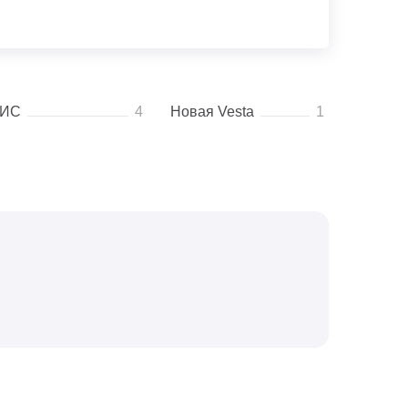
ИС
4
Новая Vesta
1