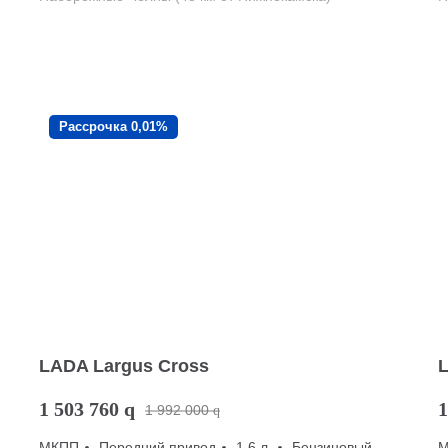
Рассрочка 0,01%
LADA Largus Cross
1 503 760
q
1
1 992 000
q
МКПП
Передний привод
1.6 л.
Бензиновый