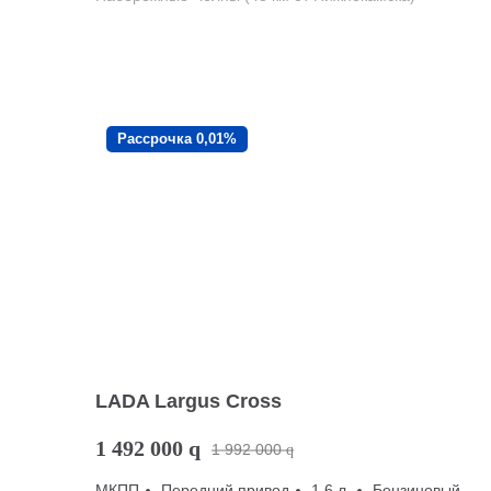
Рассрочка 0,01%
LADA Largus Cross
1 492 000
q
1 992 000
q
МКПП
Передний привод
1.6 л.
Бензиновый