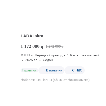
LADA Iskra
1 172 000
q
1 272 000
q
МКПП
Передний привод
1.6 л.
Бензиновый
2025 г.в.
Седан
Гарантия
В наличии
С НДС
Набережные Челны (48 км от Нижнекамска)