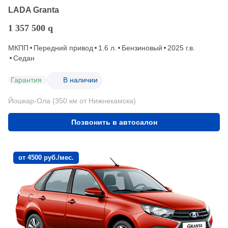
LADA Granta
1 357 500
q
МКПП
Передний привод
1.6 л.
Бензиновый
2025 г.в.
Седан
Гарантия
В наличии
Йошкар-Ола (350 км от Нижнекамска)
Позвонить в автосалон
от 4500 руб./мес.