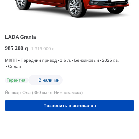
LADA Granta
985 200
q
1 319 000
q
МКПП
Передний привод
1.6 л.
Бензиновый
2025 г.в.
Седан
Гарантия
В наличии
Йошкар-Ола (350 км от Нижнекамска)
Позвонить в автосалон